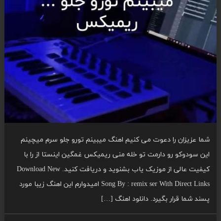
شما عزیزان را دعوت می کنیم اهنگ میبینم تورو جلو سرم میچینم
این سودوکو رو دارمت تو خله منی ریمیکس غمگین اینستا از را با
کیفیت عالی از موزیک یاب بشنوید و دریافت کنید. Download New
Song By : remix ser With Direct Links امیدوارم این اهنگ زیبا مورد
پسند شما قرار بگیرد. دانلود اهنگ […]