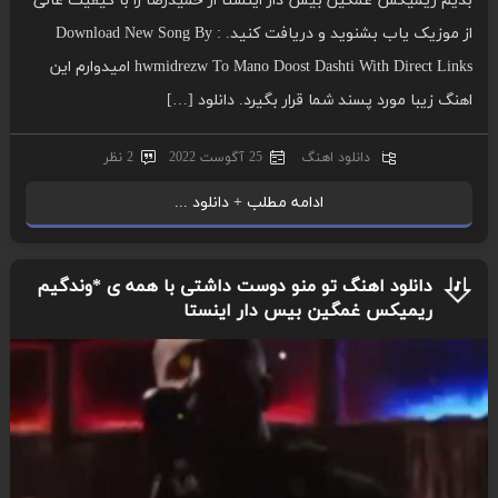
بدیم ریمیکس غمگین بیس دار اینستا از حمیدرضا را با کیفیت عالی
از موزیک یاب بشنوید و دریافت کنید. Download New Song By :
hwmidrezw To Mano Doost Dashti With Direct Links امیدوارم این
اهنگ زیبا مورد پسند شما قرار بگیرد. دانلود […]
دانلود اهنگ
25 آگوست 2022
2 نظر
ادامه مطلب + دانلود ...
دانلود اهنگ تو منو دوست داشتی با همه ی *وندگیم
ریمیکس غمگین بیس دار اینستا