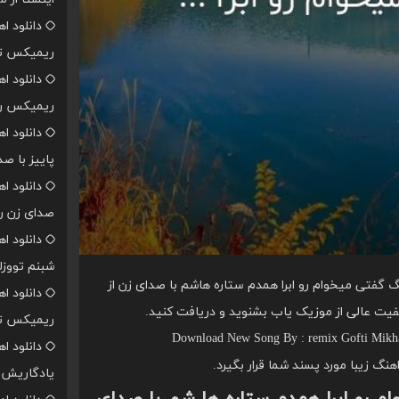
دانلود ا
ریمیکس تن
دانلود ا
ریمیکس رپ
دانلود ا
پاییز با ص
دانلود ا
صدای زن ر
دانلود ا
شبنم تووزل
 گفتی میخوام رو ابرا همدم ستاره هاشم با صدای زن از
دانلود ا
ریمیکس تن
Download New Song By : remix Gofti Mikh
دانلود ا
اهنگ زیبا مورد پسند شما قرار بگیرد.
یادگاریش ا