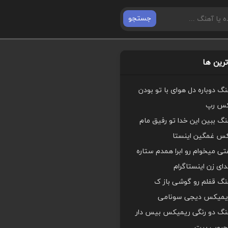
جستجو
رین ها
هنگ دوباره دل هوای با تو بودن
کس رپ
هنگ ببین این خدا تو رفیق مام
کس غمگین اینستا
ی میخوام رو ابرا همدم ستاره
ای زن اینستاگرام
هنگ قفلم رو گوشی باز ک
یمیکس دیجی سونامی
اهنگ دو رنگی ریمیکس بیس دار
محبوب بیت