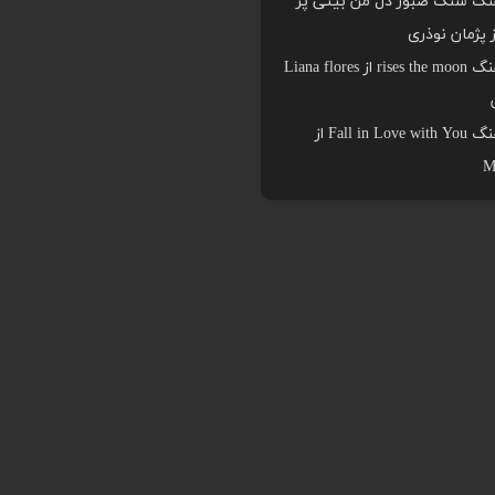
هنگ سنگ صبور دل من بیتی پر
ز پژمان نوذری
دانلود اهنگ rises the moon از Liana flores
دانلود اهنگ Fall in Love with You از
M