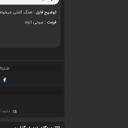
توضیح فایل
: اهنگ گفتی میخوام رو ا
فرمت
: صوتی mp3
اشتراک
دانلود 