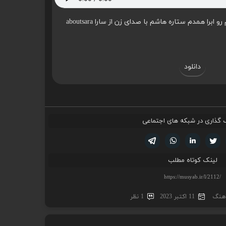
برا همدم ستاره هاشم با صدای زن از سارا aboutsara
دانلود
 گذاری در شبکه های اجتماعی
تویتر
فیسوک
لینکدین
واتساپ
تلگرام
لینک کوتاه مطلب
اهنگ
11 اکتبر 2023
1 نظر