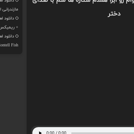
م رو ابرا همدم ستاره ها شم با صدای
دانلود ا
مازندرانی ا
دختر
+ ریمیکس
ontell Fish