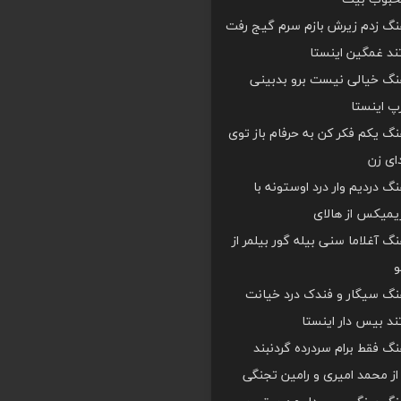
هنگ زدم زیرش بازم سرم گیج رفت
د غمگین اینستا
هنگ خیالی نیست برو بدبینی
 اینستا
هنگ یکم فکر کن به حرفام باز توی
دای زن
هنگ دردیم وار درد اوستونه با
یمیکس از هالای
هنگ آغلاما سنی بیله گور بیلمر از
و
هنگ سیگار و فندک درد خیانت
د بیس دار اینستا
هنگ فقط برام سردرده گردنبند
ز محمد امیری و رامین تجنگی