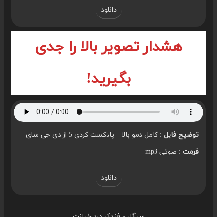
دانلود
هشدار تصویر بالا را جدی
بگیرید!
توضیح فایل
: کامل دمو بالا – پادکست کردی 5 از دی جی سای
فرمت
: صوتی mp3
دانلود
سیگار و فندک درد خیانت