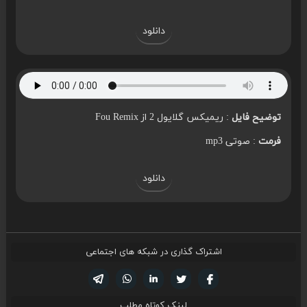
دانلود
توضیح فایل
: ریمیکس گلایول 2 از Fou Remix
فرمت
: صوتی mp3
دانلود
اشتراک گذاری در شبکه های اجتماعی
تویتر
فیسوک
لینکدین
واتساپ
تلگرام
لینک کوتاه مطلب