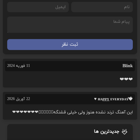
ثبت نظر
Blink
11 فوریه 2024
❤️❤️❤️
🍓ʜᴀ͟ᴘ͟ᴘ͟ʏ ᴇᴠᴇʀʏᴅᴀʏ̆̈ ♥
22 آوریل 2026
این آهنگ ترند نشده هنوز ولی خیلی قشنگه👍🏻👌🏻👣😅❤❤❤❤❤❤❤
جدیدترین ها