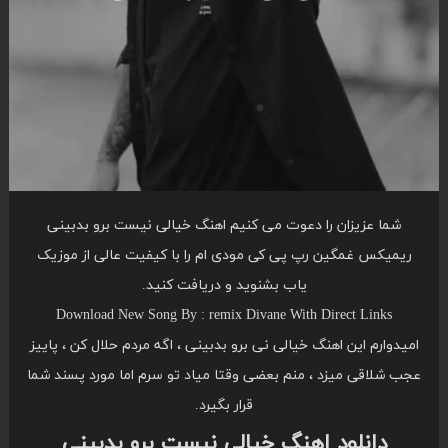
شما عزیزان را دعوت می کنیم اهنگ خیالی نیست برو بدبینی
ریمیکس غمگین رپ پی کی مودی ام را با کیفیت عالی از موزیک
یاب بشنوید و دریافت کنید.
Download New Song By : remix Divane With Direct Links
امیدوارم این اهنگ خیالی نی برو بدبینی ، اگه مردم حلال کن ، پاییز
عجب شلاقی میزد ، منم بعضی وقتا میاد تو سرم اما مورد پسند شما
قرار بگیرد.
دانلود اهنگ خیالی نیست برو بدبینی