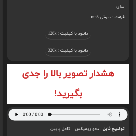
سای
فرمت
: صوتی mp3
دانلود با کیفیت : 128k
دانلود با کیفیت : 320k
هشدار تصویر بالا را جدی
بگیرید!
توضیح فایل
: دمو ریمیکس – کامل پایین