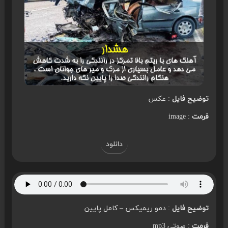
توضیح فایل
: عکس
فرمت
: image
دانلود
توضیح فایل
: دمو ریمیکس – کامل پایین
فرمت
: صوتی mp3