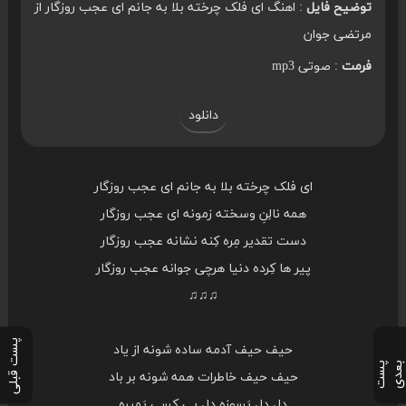
توضیح فایل
: اهنگ ای فلک چرخته بلا به جانم ای عجب روزگار از
مرتضی جوان
فرمت
: صوتی mp3
دانلود
ای فلک چرخته بلا به جانم ای عجب روزگار
همه نالِنِ وسخته زمونه ای عجب روزگار
دست تقدیر مِره کِنه نشانه عجب روزگار
پیر ها کِرده دنیا هرچی جوانه عجب روزگار
♫♫♫
پست قبلی
حیف حیف آدمه ساده شونه از یاد
پ
س
ت
ب
ع
د
حیف حیف خاطرات همه شونه بر باد
دل دل بَسوزه دل بی کسی بَمیره