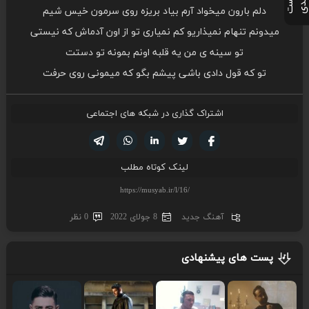
پ
س
ت
ب
ع
د
دلم بارون میخواد آرم بیاد بریزه روی سرمون خیس شیم
میدونم تنهام نمیذاریو کم نمیاری تو از اون آدماش که نیستی
تو سینه ی من یه قلبه اونم بمونه تو دستت
تو که قول دادی باشی پیشم بگو که میمونی روی حرفت
اشتراک گذاری در شبکه های اجتماعی
تویتر
فیسوک
لینکدین
واتساپ
تلگرام
لینک کوتاه مطلب
آهنگ جدید
8 جولای 2022
0 نظر
پست های پیشنهادی