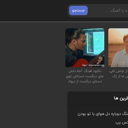
جستجو
از اولش کلی
دانلود اهنگ آخه دلش
ن ما از ژک
جای دیگست دستاش توی
دستای دیگست از نیواد
رین ها
هنگ دوباره دل هوای با تو بودن
کس رپ