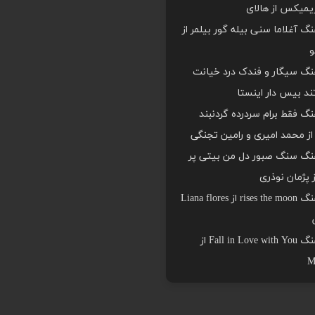
یمیکس از هالای
هنگ آغلاما سنی بیله گور بیلمر از
و
هنگ سیگار و فندک درد خیانت
د بیس دار اینستا
هنگ فقط برام سردرده گردنبند
ز محمد امیری و رامین تجنگی
هنگ سنگ صبور دل من بیتی پر
ز پژمان نوذری
دانلود اهنگ rises the moon از Liana flores
دانلود اهنگ Fall in Love with You از
M