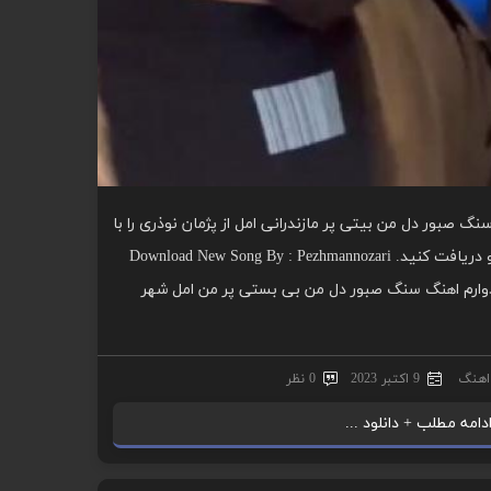
گ صبور دل من بیتی پر مازندرانی امل از پژمان نوذری را با
کیفیت عالی از موزیک یاب بشنوید و دریافت کنید. Download New Song By : Pezhmannozari
Sange Saboor With Direc امیدوارم اهنگ سنگ صبور دل من بی بستی پر من امل شهر
 اهنگ
9 اکتبر 2023
0 نظر
دامه مطلب + دانلود ...