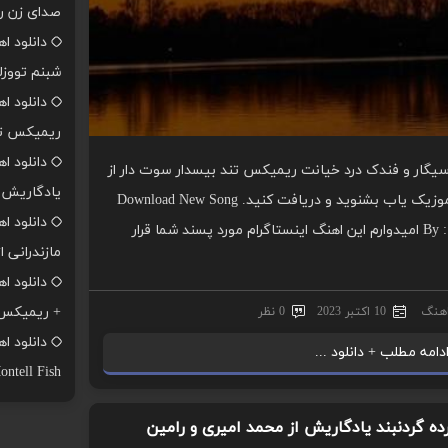
صدای زن ر
دانلود ا
شبنم تووزل
دانلود ا
ریمیکس تن
دانلود ا
سیگار و فندک درد خیانت ریمیکس تند بیسدار سوت دار از
یادگاریش ا
فرهاد جهانگیری را با کیفیت عالی از موزیک یاب بشنوید و دریافت کنید. Download New Song
دانلود ا
By : remix say Kordi 5 With Direct Links امیدوارم این اهنگ اینستاگرام مورد پسند شما قرار
مازندرانی ا
+ ریمیکس
اهنگ
10 اکتبر 2023
0 نظر
دامه مطلب + دانلود ...
ontell Fish
ده گردنبند یادگاریش از محمد امیری و رامین