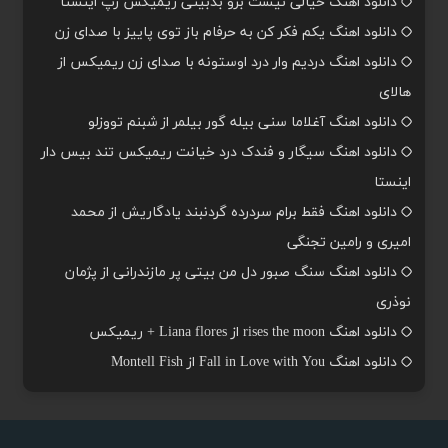
دانلود اهنگ خیالی نیست برو بدبینی ریمیکس رپ اینستا
دانلود اهنگ یکم فکر کن به حرفام باز توی پاییز با صدای زن
دانلود اهنگ دردیم وار درد اوستونه با صدای زن ریمیکس از
هالای
دانلود اهنگ آغلاما سنی بیله گور بیلمر از شبنم تووزلو
دانلود اهنگ سیگار و فندک درد خیانت ریمیکس تند بیس دار
اینستا
دانلود اهنگ فقط برام سردرده گردنبند یادگاریش از محمد
امیری و رامین تجنگی
دانلود اهنگ سنگ صبور دل من بیتی پر مازندرانی از پژمان
نوذری
دانلود اهنگ rises the moon از Liana flores + ریمیکس
دانلود اهنگ Fall in Love with You از Montell Fish