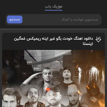
موزیک یاب
جستجو
دانلود اهنگ خودت بگو غیر اینه ریمیکس غمگین
اینستا