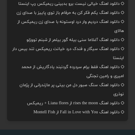
دانلود اهنگ خیالی نیست برو بدبینی ریمیکس رپ اینستا
دانلود اهنگ یکم فکر کن به حرفام باز توی پاییز با صدای زن
دانلود اهنگ دردیم وار درد اوستونه با صدای زن ریمیکس از
هالای
دانلود اهنگ آغلاما سنی بیله گور بیلمر از شبنم تووزلو
دانلود اهنگ سیگار و فندک درد خیانت ریمیکس تند بیس دار
اینستا
دانلود اهنگ فقط برام سردرده گردنبند یادگاریش از محمد
امیری و رامین تجنگی
دانلود اهنگ سنگ صبور دل من بیتی پر مازندرانی از پژمان
نوذری
دانلود اهنگ rises the moon از Liana flores + ریمیکس
دانلود اهنگ Fall in Love with You از Montell Fish