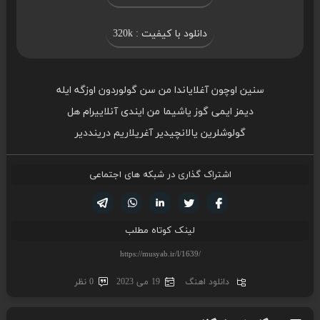
دانلود با کیفیت : 320k
سنین اوچون آغلایاندا من سن گولوردون اوزگه ایله
دیمز ایمی گوز یاشیما من ایندی آنلاییرام هل
گولوشلرین یالانچیدیر آغریلاریم درینددیر
اشتراک گذاری در شبکه های اجتماعی
تویتر
فیسوک
لینکدین
واتساپ
تلگرام
لینک کوتاه مطلب
دانلود اهنگ
19 می 2023
0 نظر