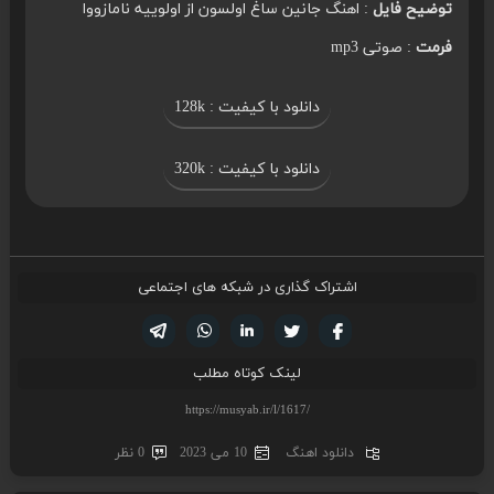
توضیح فایل
: اهنگ جانین ساغ اولسون از اولوییه نامازووا
فرمت
: صوتی mp3
دانلود با کیفیت : 128k
دانلود با کیفیت : 320k
اشتراک گذاری در شبکه های اجتماعی
تویتر
فیسوک
لینکدین
واتساپ
تلگرام
لینک کوتاه مطلب
دانلود اهنگ
10 می 2023
0 نظر