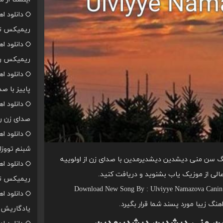
دانلود ا
ریمیکس تن
دانلود ا
ریمیکس رپ
دانلود ا
پاییز با ص
دانلود ا
صدای زن ر
دانلود ا
شبنم تووزل
گ سن منی دیشدین دیشدیرمدین با صدای زن از اولوییه
دانلود ا
 عالی از موزیک یاب بشنوید و دریافت کنید.
ریمیکس تن
Download New Song By : Ulviyye Namazova Canin 
دانلود ا
اهنگ زیبا مورد پسند شما قرار بگیرد.
یادگاریش ا