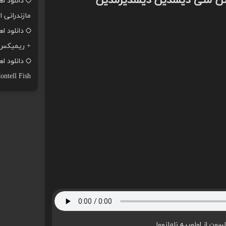
سن منی دیشدین دیشدیرمدین
دانلود ا
مازندرانی ا
+ ریمیکس
ontell Fish
ون از اولوییه نامازووا