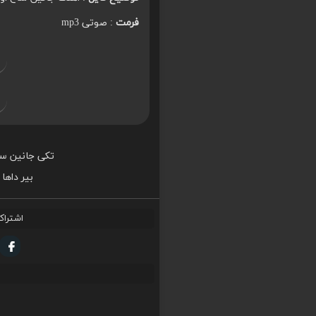
فرمت
: صوتی mp3
تکی جانین س
بیر داه
اشتراک