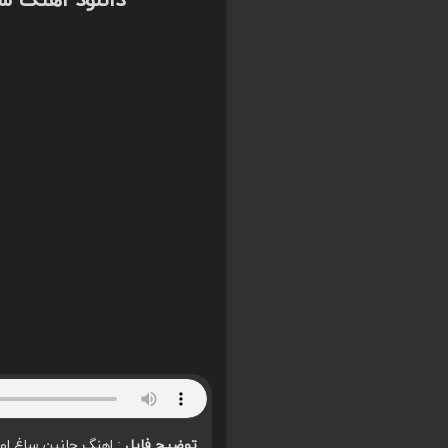
دانلود اهنگ 
توضیح فایل
: اهنگ جانین ساغ اولس