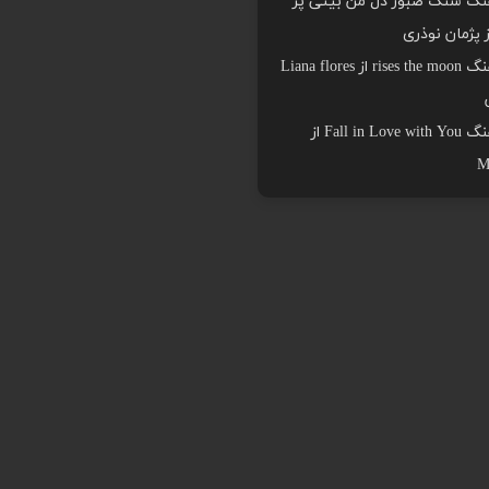
هنگ سنگ صبور دل من بیتی پر
ز پژمان نوذری
دانلود اهنگ rises the moon از Liana flores
دانلود اهنگ Fall in Love with You از
M