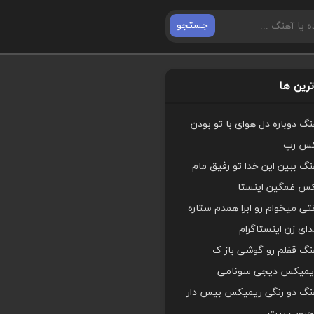
جستجو
رین ها
هنگ دوباره دل هوای با تو بودن
کس رپ
هنگ ببین این خدا تو رفیق مام
کس غمگین اینستا
ی میخوام رو ابرا همدم ستاره
ای زن اینستاگرام
هنگ قفلم رو گوشی باز ک
یمیکس دیجی سونامی
اهنگ دو رنگی ریمیکس بیس دار
محبوب بیت