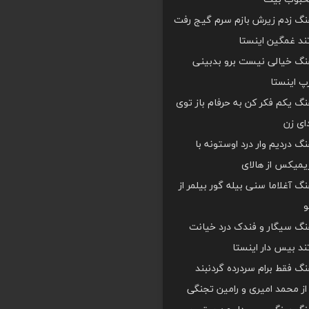
هنگ زدم زیرش بازم سرم گیج رفت
د غمگین اینستا
هنگ خیالی نیست برو بدبینی
 اینستا
هنگ یکم فکر کن به حرفام باز توی
دای زن
هنگ دردیم وار درد اوستونه با
یمیکس از هالای
هنگ آغلاما سنی بیله گور بیلمر از
و
هنگ سیگار و فندک درد خیانت
د بیس دار اینستا
هنگ فقط برام سردرده گردنبند
ز محمد امیری و رامین تجنگی