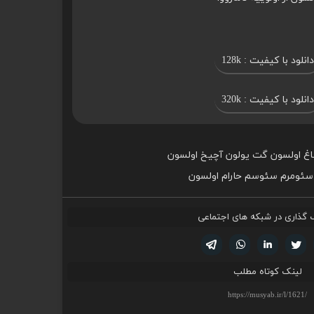
دانلود با کیفیت : 128k
دانلود با کیفیت : 320k
اغ اولسون گت یولون آچیخ اولسون
ا سئومرم سئوسم حارام اولسون
 گذاری در شبکه های اجتماعی
تویتر
فیسوک
لینکدین
واتساپ
تلگرام
لینک کوتاه مطلب