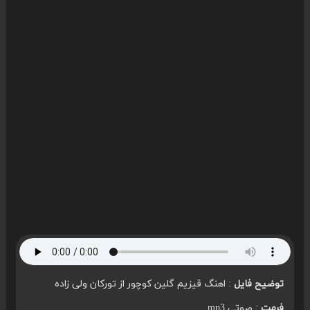
توضیح فایل
: اهنگ قیزیم گلین کوچور از تورکان ولی زاده
فرمت
: صوتی mp3