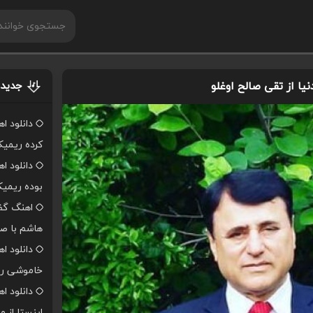
نیا از تقی صالح اوغلو
جدیدت
دانلود ا
کرده ریمی
دانلود ا
بوده ریمی
اهنگ گفت
هاشم با صد
دانلود ا
خاموشی ر
دانلود 
اینستا از 