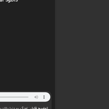
دانلود اه
توضیح فایل
: اهنگ بو دنیا یالان د