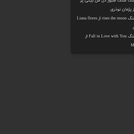
هنگ سنگ صبور دل من بیتی پر
ز پژمان نوذری
دانلود اهنگ rises the moon از Liana flores
دانلود اهنگ Fall in Love with You از
M