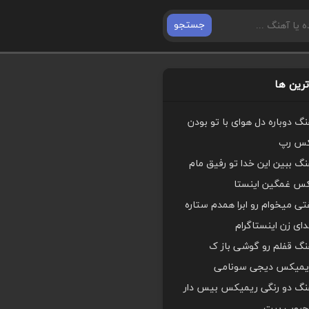
جستجو
رین ها
هنگ دوباره دل هوای با تو بودن
کس رپ
هنگ ببین این خدا تو رفیق مام
کس غمگین اینستا
ی میخوام رو ابرا همدم ستاره
ای زن اینستاگرام
هنگ قفلم رو گوشی باز ک
یمیکس دیجی سونامی
اهنگ دو رنگی ریمیکس بیس دار
محبوب بیت