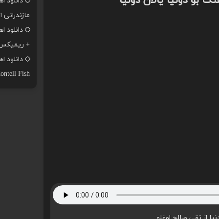
نگ بو دونیا یالان دونیا
دانلود ا
مازندرانی ا
+ ریمیکس
ontell Fish
نیا از تقی صالح اوغلو