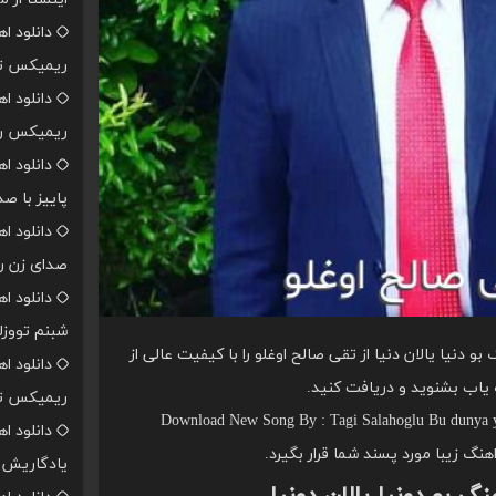
دانلود ا
ریمیکس تن
دانلود ا
ریمیکس رپ
دانلود ا
پاییز با ص
دانلود ا
صدای زن ر
دانلود ا
شبنم تووزل
و دنیا یالان دنیا از تقی صالح اوغلو را با کیفیت عالی از
دانلود ا
یاب بشنوید و دریافت کنید.
ریمیکس تن
Download New Song By : Tagi Salahoglu Bu dunya y
دانلود ا
اهنگ زیبا مورد پسند شما قرار بگیرد.
یادگاریش ا