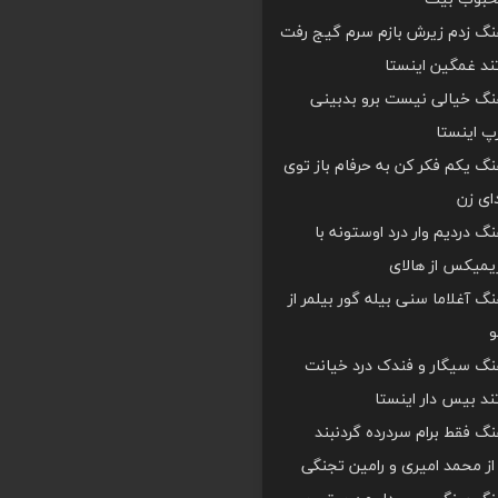
هنگ زدم زیرش بازم سرم گیج رفت
د غمگین اینستا
هنگ خیالی نیست برو بدبینی
 اینستا
هنگ یکم فکر کن به حرفام باز توی
دای زن
هنگ دردیم وار درد اوستونه با
یمیکس از هالای
هنگ آغلاما سنی بیله گور بیلمر از
و
هنگ سیگار و فندک درد خیانت
د بیس دار اینستا
هنگ فقط برام سردرده گردنبند
ز محمد امیری و رامین تجنگی