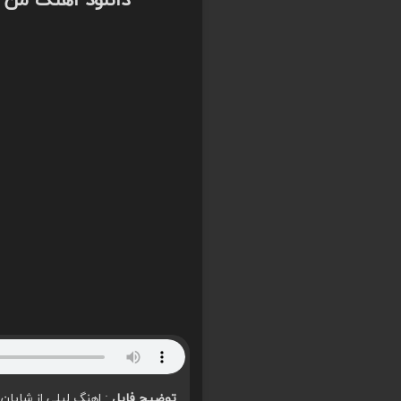
دانلود اهنگ من ب
توضیح فایل
: اهنگ لیلی از شایان 