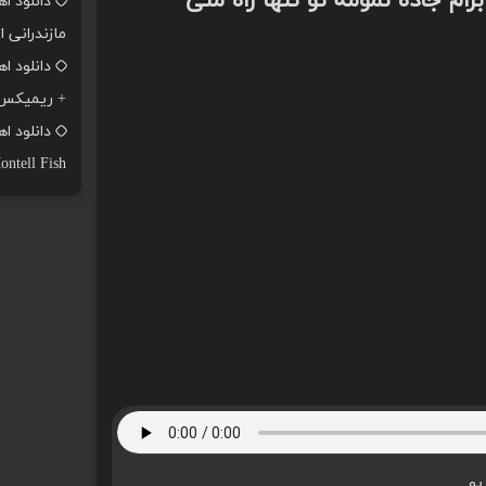
رام جاده تمومه تو تنها راه منی
دانلود ا
مازندرانی ا
+ ریمیکس
ontell Fish
یو