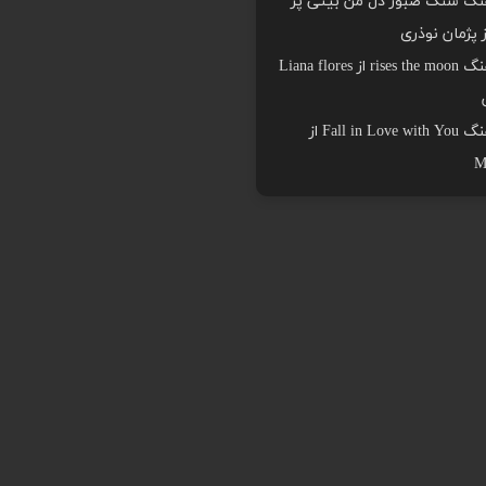
هنگ سنگ صبور دل من بیتی پر
ز پژمان نوذری
دانلود اهنگ rises the moon از Liana flores
دانلود اهنگ Fall in Love with You از
M