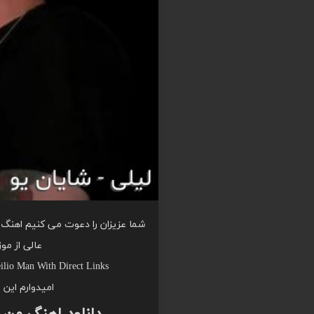
شما عزیزان را دعوت می کنیم اهنگ من
عالی از مو
lio Man With Direct Links
امیدوارم این 