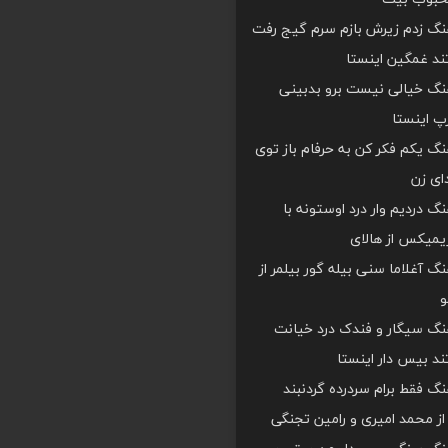
هنگ زدم زیرش بازم سرم گیج رفت
د غمگین اینستا
هنگ خیالی نیست برو بدبینی
 اینستا
هنگ یکم فکر کن به حرفام باز توی
دای زن
هنگ دردیم وار درد اوستونه با
یمیکس از هالای
هنگ آغلاما سنی بیله گور بیلمر از
و
هنگ سیگار و فندک درد خیانت
د بیس دار اینستا
هنگ فقط برام سردرده گردنبند
ز محمد امیری و رامین تجنگی