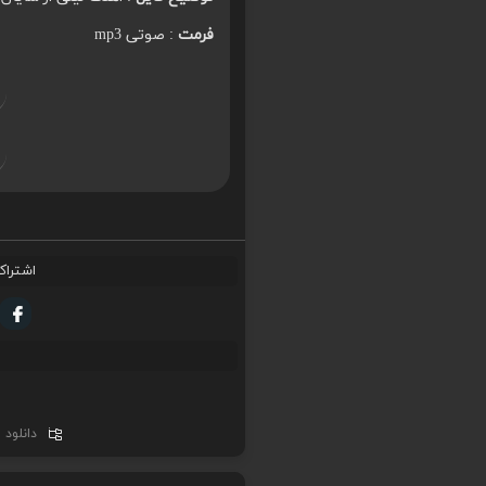
فرمت
: صوتی mp3
اشتراک
دانلود 