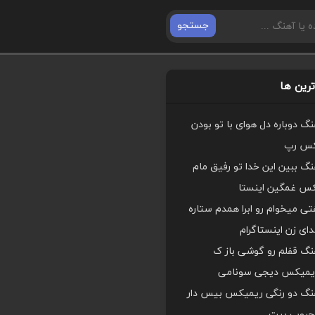
جستجو
رین ها
هنگ دوباره دل هوای با تو بودن
کس رپ
هنگ ببین این خدا تو رفیق مام
کس غمگین اینستا
ی میخوام رو ابرا همدم ستاره
ای زن اینستاگرام
هنگ قفلم رو گوشی باز ک
یمیکس دیجی سونامی
اهنگ دو رنگی ریمیکس بیس دار
محبوب بیت