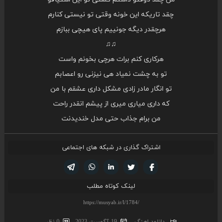
چقد تاریکه این خونه وقتی تو نیستی کنارم
هرچقدر دیگه جونییم پای هیچی ببازم
♫♫
هرکاری کنم برات هرچی بخونم واست
تو به چشت نمیاد هی نیزنی رو اعصابم
تو انگار مادر زادی مشکل داری عشقم با من
که داری میاری میری از پیشم انقدر راحت
من برام جذاب حتی مدل خندیدنت
اشتراک گذاری در شبکه های اجتماعی
تویتر
فیسوک
لینکدین
واتساپ
تلگرام
لینک کوتاه مطلب