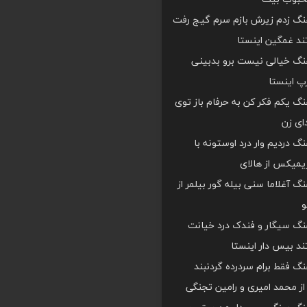
هنگ زدم زیرش بازم سرم گیج رفت
د غمگین اینستا
هنگ خیالی نیست برو بدبینی
 اینستا
هنگ یکم فکر کن به حرفام باز توی
دای زن
هنگ دردیم وار درد اوستونه با
یمیکس از هالای
هنگ آغلاما سنی بیله گور بیلمر از
و
هنگ سیگار و فندک درد خیانت
د بیس دار اینستا
هنگ فقط برام سردرده گردنبند
ز محمد امیری و رامین تجنگی