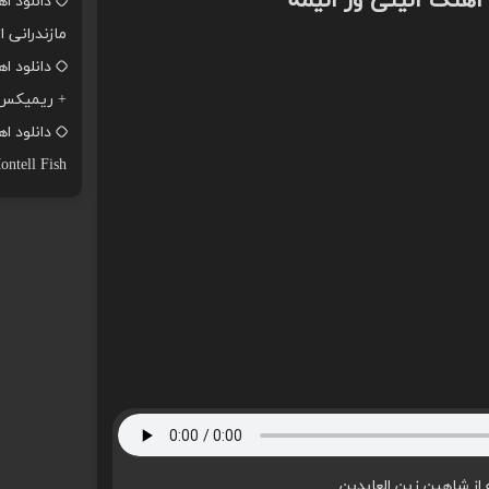
 اهنگ الینی ور الیمه
دانلود ا
مازندرانی ا
+ ریمیکس
ontell Fish
 از شاهین زین العابدین