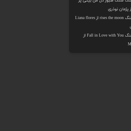
هنگ سنگ صبور دل من بیتی پر
ز پژمان نوذری
دانلود اهنگ rises the moon از Liana flores
دانلود اهنگ Fall in Love with You از
M