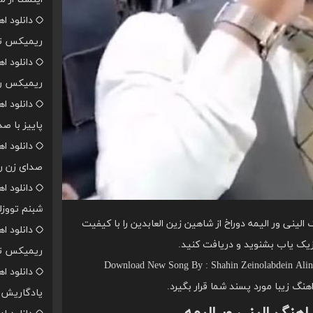
دانلود ا
ریمیکس تن
دانلود ا
ریمیکس رپ
دانلود ا
پاییز با ص
دانلود ا
صدای زن ر
دانلود ا
شبنم تووزل
لینی ور الیمه دوراخ از شاهین زین العابدین را با کیفیت
دانلود ا
زیک یاب بشنوید و دریافت کنید.
ریمیکس تن
Download New Song By : Shahin Zeinolabdein Alini
دانلود ا
اهنگ زیبا مورد پسند شما قرار بگیرد.
یادگاریش ا