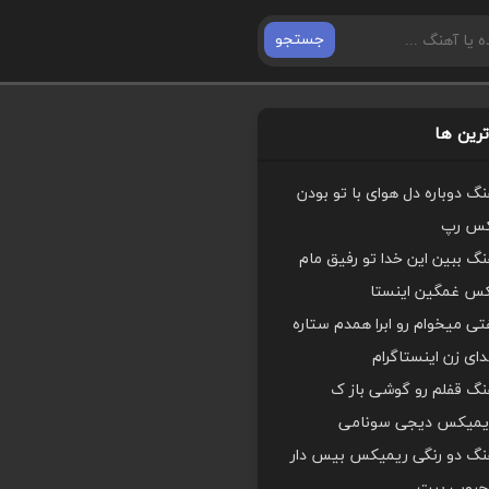
جستجو
رین ها
هنگ دوباره دل هوای با تو بودن
کس رپ
هنگ ببین این خدا تو رفیق مام
کس غمگین اینستا
ی میخوام رو ابرا همدم ستاره
ای زن اینستاگرام
هنگ قفلم رو گوشی باز ک
یمیکس دیجی سونامی
اهنگ دو رنگی ریمیکس بیس دار
محبوب بیت