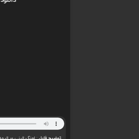
دانلود
توضیح فایل
: اهنگ الینی ور الیمه