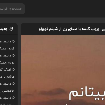
ینی اوزوب گتمه با صدای زن از شبنم تووزلو
جدیدت
دانلود ا
کرده ریمی
دانلود ا
بوده ریمی
اهنگ گفت
هاشم با صد
دانلود ا
خاموشی ر
دانلود 
اینستا از 