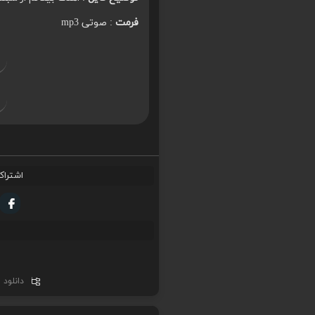
فرمت
: صوتی mp3
اشتراک
دانلود 