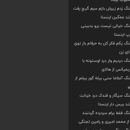
هنگ زدم زیرش بازم سرم گیج رفت
د غمگین اینستا
هنگ خیالی نیست برو بدبینی
 اینستا
هنگ یکم فکر کن به حرفام باز توی
دای زن
هنگ دردیم وار درد اوستونه با
یمیکس از هالای
هنگ آغلاما سنی بیله گور بیلمر از
و
هنگ سیگار و فندک درد خیانت
د بیس دار اینستا
هنگ فقط برام سردرده گردنبند
ز محمد امیری و رامین تجنگی