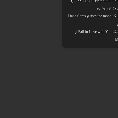
هنگ سنگ صبور دل من بیتی پر
ز پژمان نوذری
دانلود اهنگ rises the moon از Liana flores
دانلود اهنگ Fall in Love with You از
M