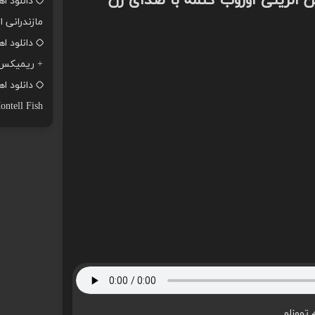
نن الرینی اوزوب گتمه با صدای زن
دانلود ا
مازندرانی ا
+ ریمیکس
ontell Fish
 تووزلو