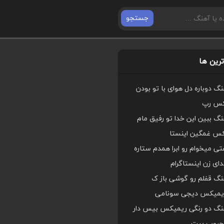
جستجو
رین ها
هنگ دوباره دل هوای با تو بودن
کس رپ
هنگ ببین این خدا تو رفیق مام
کس غمگین اینستا
ی میخوام رو ابرا همدم ستاره
ای زن اینستاگرام
هنگ قفلم رو گوشی باز ک
یمیکس دیجی سونامی
اهنگ دو رنگی ریمیکس بیس دار
محبوب بیت