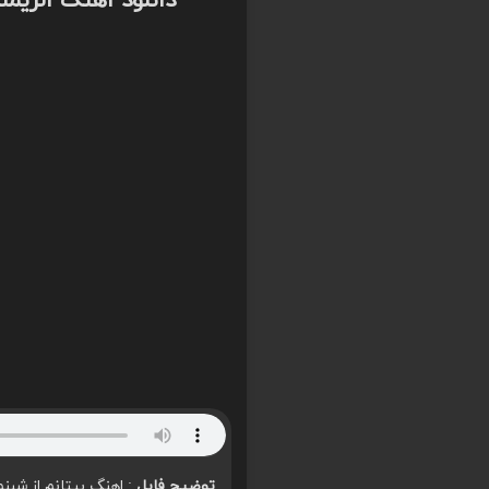
دانلود اهنگ الریم
توضیح فایل
: اهنگ بیتانم از شبنم