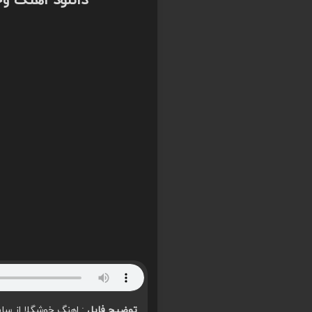
دانلود اهنگ وج
توضیح فایل
: اهنگ خوشگلا از سام