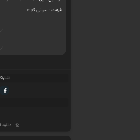
فرمت
: صوتی mp3
اشتراک
دانلود 