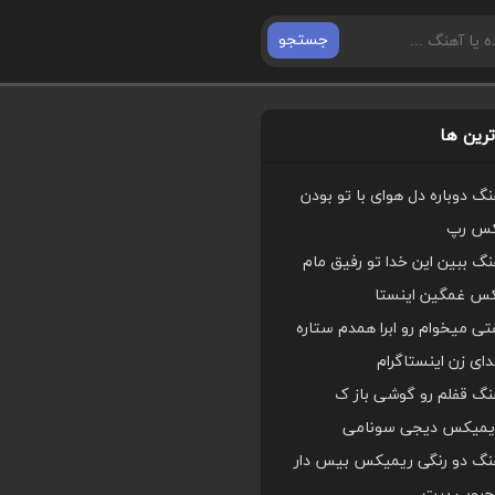
جستجو
رین ها
هنگ دوباره دل هوای با تو بودن
کس رپ
هنگ ببین این خدا تو رفیق مام
کس غمگین اینستا
ی میخوام رو ابرا همدم ستاره
ای زن اینستاگرام
هنگ قفلم رو گوشی باز ک
یمیکس دیجی سونامی
اهنگ دو رنگی ریمیکس بیس دار
محبوب بیت