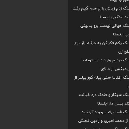
هنگ زدم زیرش بازم سرم گیج رفت
د غمگین اینستا
هنگ خیالی نیست برو بدبینی
 اینستا
هنگ یکم فکر کن به حرفام باز توی
دای زن
هنگ دردیم وار درد اوستونه با
یمیکس از هالای
هنگ آغلاما سنی بیله گور بیلمر از
و
هنگ سیگار و فندک درد خیانت
د بیس دار اینستا
هنگ فقط برام سردرده گردنبند
ز محمد امیری و رامین تجنگی