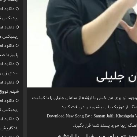
دانلود ا
ریمیکس تن
دانلود ا
ریمیکس رپ
دانلود ا
پاییز با ص
دانلود ا
صدای زن ر
دانلود ا
شبنم تووزل
ود تو برای من خیلی با ارزشه از سامان جلیلی را با کیفیت
دانلود ا
هنگ از موزیک یاب بشنوید و دریافت کنید.
ریمیکس تن
Download New Song By : Saman Jalili Khoshgela W
دانلود ا
اهنگ زیبا مورد پسند شما قرار بگیرد.
یادگاریش ا