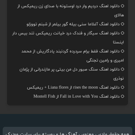
دانلود اهنگ دردیم وار درد اوستونه با صدای زن ریمیکس از
هالای
دانلود اهنگ آغلاما سنی بیله گور بیلمر از شبنم تووزلو
دانلود اهنگ سیگار و فندک درد خیانت ریمیکس تند بیس دار
اینستا
دانلود اهنگ فقط برام سردرده گردنبند یادگاریش از محمد
امیری و رامین تجنگی
دانلود اهنگ سنگ صبور دل من بیتی پر مازندرانی از پژمان
نوذری
دانلود اهنگ rises the moon از Liana flores + ریمیکس
دانلود اهنگ Fall in Love with You از Montell Fish
همه حقوق مادی ، معنوی ، آهنگ ها و پوسته برای سایت موزیک