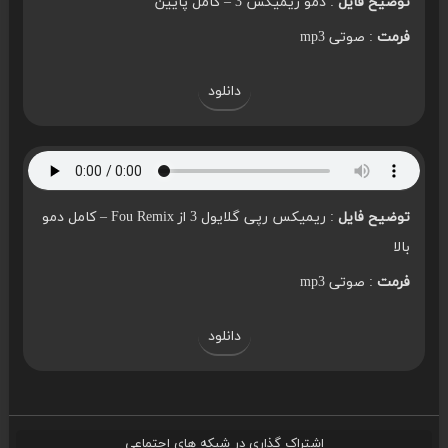
توضیح فایل
: دمو ریمیکس 3 – کامل پایین
فرمت
: صوتی mp3
دانلود
توضیح فایل
: ریمیکس رپی گلایول 3 از Fou Remix – کامل دمو
بالا
فرمت
: صوتی mp3
دانلود
اشتراک گذاری در شبکه های اجتماعی