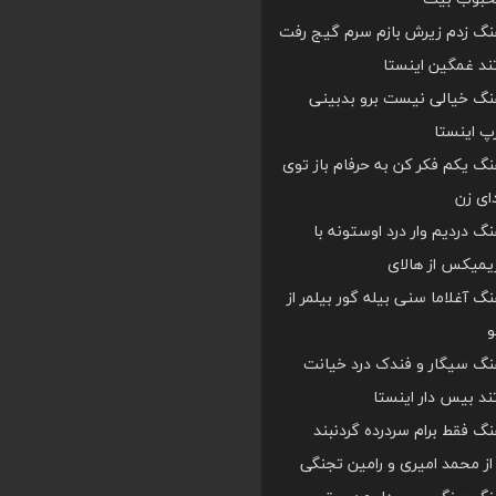
هنگ زدم زیرش بازم سرم گیج رفت
د غمگین اینستا
هنگ خیالی نیست برو بدبینی
 اینستا
هنگ یکم فکر کن به حرفام باز توی
دای زن
هنگ دردیم وار درد اوستونه با
یمیکس از هالای
هنگ آغلاما سنی بیله گور بیلمر از
و
هنگ سیگار و فندک درد خیانت
د بیس دار اینستا
هنگ فقط برام سردرده گردنبند
ز محمد امیری و رامین تجنگی