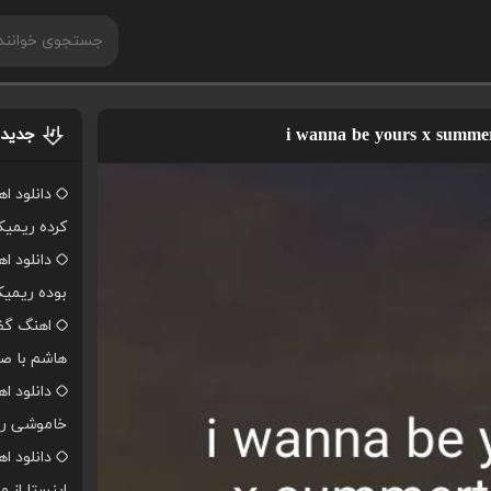
جدیدت
دانلود ا
کرده ریمی
دانلود ا
بوده ریمی
اهنگ گفت
هاشم با صد
دانلود ا
خاموشی ر
دانلود 
اینستا از 