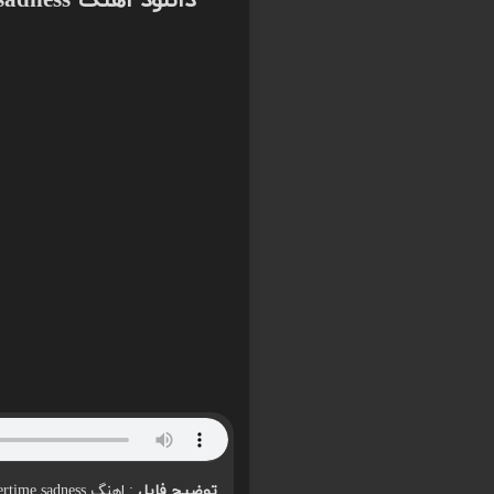
دانلود اهنگ i wanna be yours x summertime sadness
توضیح فایل
: اهنگ i wanna be yours x summertime sadness