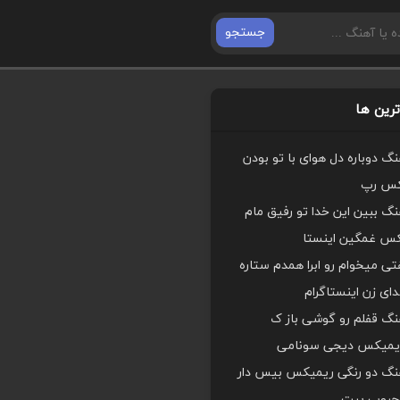
جستجو
رین ها
هنگ دوباره دل هوای با تو بودن
کس رپ
هنگ ببین این خدا تو رفیق مام
کس غمگین اینستا
ی میخوام رو ابرا همدم ستاره
ای زن اینستاگرام
هنگ قفلم رو گوشی باز ک
یمیکس دیجی سونامی
اهنگ دو رنگی ریمیکس بیس دار
محبوب بیت