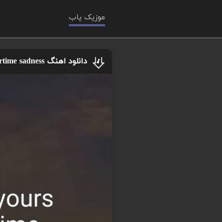
موزیک یاب
دانلود اهنگ i wanna be yours x summertime sadness