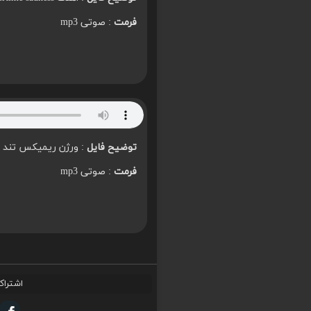
فرمت
: صوتی mp3
توضیح فایل
: ورژن ریمیکس تند
فرمت
: صوتی mp3
اشتراک