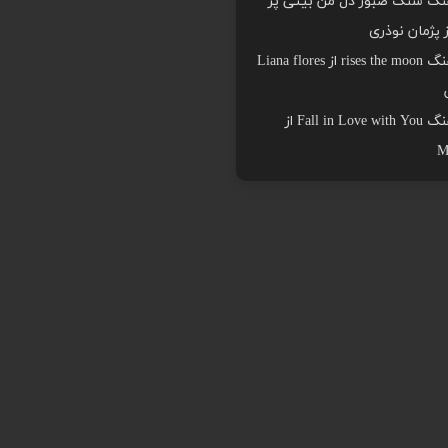
هنگ سنگ صبور دل من بیتی پر
ز پژمان نوذری
دانلود اهنگ rises the moon از Liana flores
دانلود اهنگ Fall in Love with You از
M