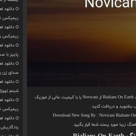
دانلود ا
ریمیکس تن
دانلود ا
ریمیکس رپ
دانلود ا
پاییز با ص
دانلود ا
صدای زن ر
دانلود ا
شبنم تووزل
شما عزیزان را دعوت می کنیم اهنگ Rialians On Earth از Novicani را با کیفیت عالی از موزیک
دانلود ا
 بشنوید و دریافت کنید.
ریمیکس تن
Download New Song By : Novicani Rialians On 
دانلود ا
اهنگ زیبا مورد پسند شما قرار بگیرد.
یادگاریش ا