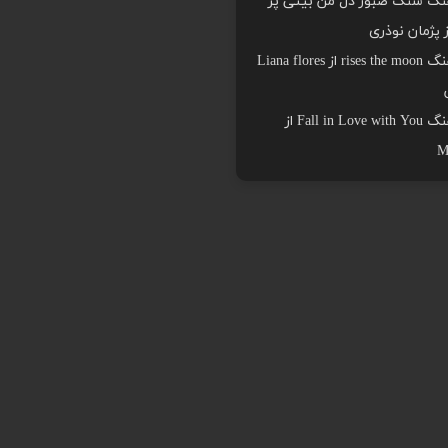
هنگ سنگ صبور دل من بیتی پر
ز پژمان نوذری
دانلود اهنگ rises the moon از Liana flores
دانلود اهنگ Fall in Love with You از
M