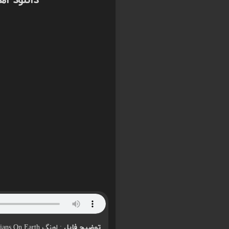
دانلود اهنگ On Earth
توضیح فایل
: اهنگ Rialians On Earth از Novicani