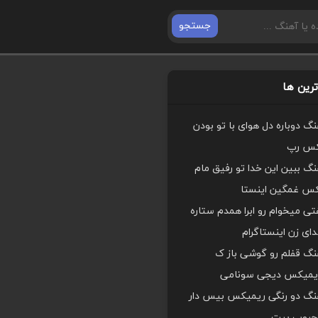
جستجو
رین ها
هنگ دوباره دل هوای با تو بودن
کس رپ
هنگ ببین این خدا تو رفیق مام
کس غمگین اینستا
ی میخوام رو ابرا همدم ستاره
ای زن اینستاگرام
هنگ قفلم رو گوشی باز ک
یمیکس دیجی سونامی
اهنگ دو رنگی ریمیکس بیس دار
محبوب بیت