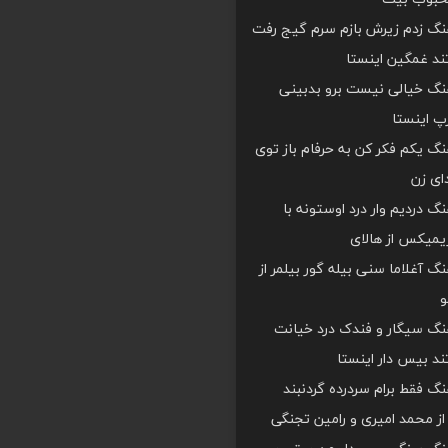
هنگ زدم زیرش بازم سرم گیج رفت
د غمگین اینستا
هنگ خیالی نیست برو بدبینی
 اینستا
هنگ یکم فکر کن به حرفام باز توی
دای زن
هنگ دردیم وار درد اوستونه با
یمیکس از هالای
هنگ آغلاما سنی بیله گور بیلمر از
و
هنگ سیگار و فندک درد خیانت
د بیس دار اینستا
هنگ فقط برام سردرده گردنبند
ز محمد امیری و رامین تجنگی