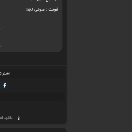
فرمت
: صوتی mp3
اشتراک
دانلود ا