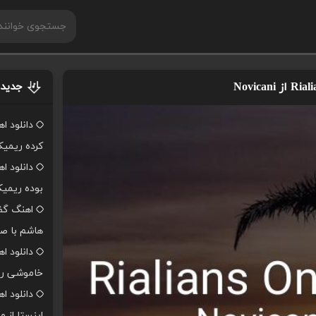
جدیدت
دانلود ا
کرده ریمی
دانلود ا
بوده ریمی
اهنگ گفت
هاشم با صد
دانلود ا
خاموشی ر
دانلود 
اینستا از 