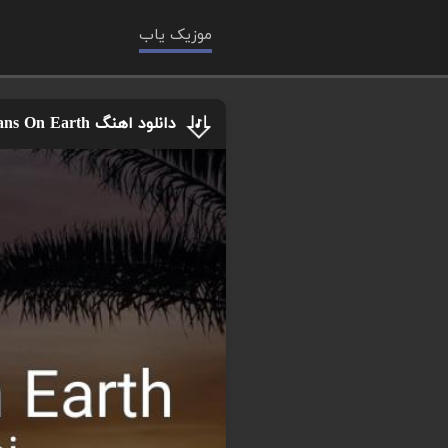
موزیک یاب
دانلود اهنگ Rialians On Earth از Novicani