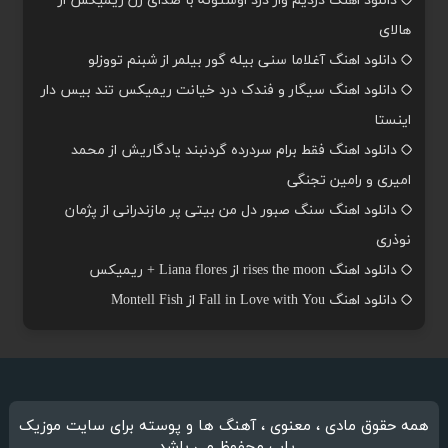
دانلود اهنگ دردیم وار درد اوستونه با صدای زن ریمیکس از
هالای
دانلود اهنگ آغلاما سنی بیله گور بیلمر از شبنم تووزلو
دانلود اهنگ سیگار و فندک درد خیانت ریمیکس تند بیس دار
اینستا
دانلود اهنگ فقط برام سردرده گردنبند یادگاریش از محمد
امیری و رامین تجنگی
دانلود اهنگ سنگ صبور دل من بیتی پر مازندرانی از پژمان
نوذری
دانلود اهنگ rises the moon از Liana flores + ریمیکس
دانلود اهنگ Fall in Love with You از Montell Fish
همه حقوق مادی ، معنوی ، آهنگ ها و پوسته برای سایت موزیک
یاب محفوظ می باشد.