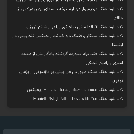
دانلود اهنگ یکم فکر کن به حرفام باز توی پاییز با صدای زن
دانلود اهنگ دردیم وار درد اوستونه با صدای زن ریمیکس از
هالای
دانلود اهنگ آغلاما سنی بیله گور بیلمر از شبنم تووزلو
دانلود اهنگ سیگار و فندک درد خیانت ریمیکس تند بیس دار
اینستا
دانلود اهنگ فقط برام سردرده گردنبند یادگاریش از محمد
امیری و رامین تجنگی
دانلود اهنگ سنگ صبور دل من بیتی پر مازندرانی از پژمان
نوذری
دانلود اهنگ rises the moon از Liana flores + ریمیکس
دانلود اهنگ Fall in Love with You از Montell Fish