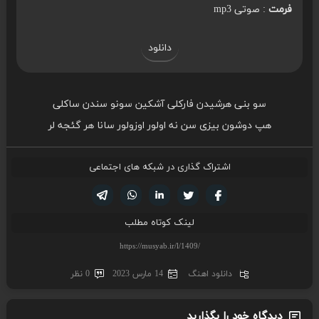
فرمت
: صوتی mp3
دانلود
سو بنی هرشیدن فارکلی آشکین سونو سندن ساکلی
هپ دوشون بیزی سن نه اولور اوزولور سانا هر گئجه لر
اشتراک گذاری در شبکه های اجتماعی
تویتر
فیسوک
لینکدین
واتساپ
تلگرام
لینک کوتاه مطلب
دانلود اهنگ
14 مارس 2023
0 نظر
دیدگاه خود را بگذارید