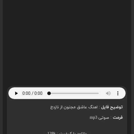
توضیح فایل
: اهنگ عاشق مجنون از نازدج
فرمت
: صوتی mp3
دانلود با کیفیت : 128k