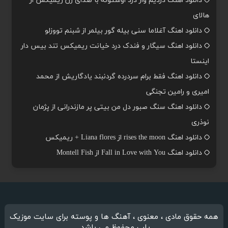
دانلود اهنگ دردیم وار درد اوستونه با صدای زن ریمیکس از
هالای
دانلود اهنگ آغلاما سنی بیله گور بیلمر از شبنم تووزلو
دانلود اهنگ سیگار و فندک درد خیانت ریمیکس تند بیس دار
اینستا
دانلود اهنگ فقط برام سردرده گردنبند یادگاریش از محمد
امیری و رامین تجنگی
دانلود اهنگ سنگ صبور دل من بیتی پر مازندرانی از پژمان
نوذری
دانلود اهنگ rises the moon از Liana flores + ریمیکس
دانلود اهنگ Fall in Love with You از Montell Fish
همه حقوق مادی ، معنوی ، آهنگ ها و پوسته برای سایت موزیک
یاب محفوظ می باشد.