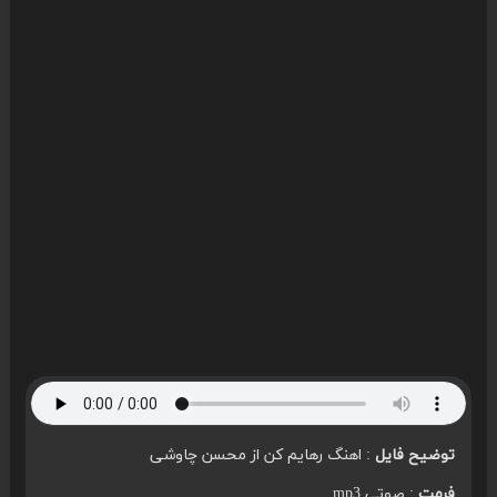
توضیح فایل
: اهنگ رهایم کن از محسن چاوشی
فرمت
: صوتی mp3