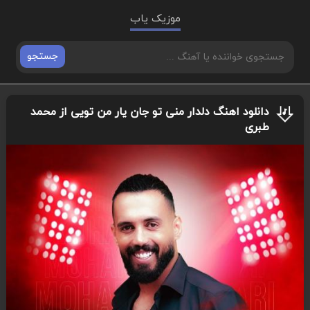
موزیک یاب
جستجو
دانلود اهنگ دلدار منی تو جان یار من تویی از محمد
طبری