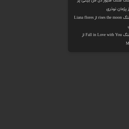
هنگ سنگ صبور دل من بیتی پر
ز پژمان نوذری
دانلود اهنگ rises the moon از Liana flores
دانلود اهنگ Fall in Love with You از
M