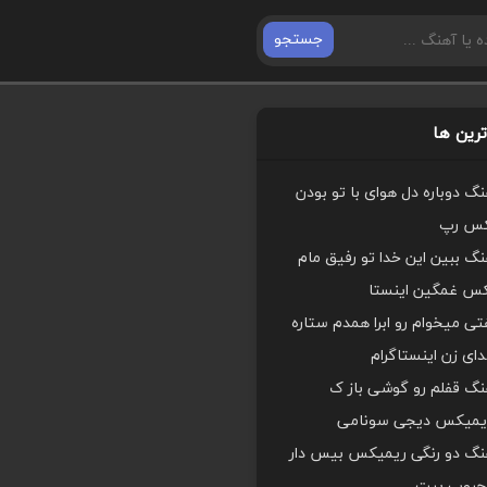
جستجو
رین ها
هنگ دوباره دل هوای با تو بودن
کس رپ
هنگ ببین این خدا تو رفیق مام
کس غمگین اینستا
ی میخوام رو ابرا همدم ستاره
ای زن اینستاگرام
هنگ قفلم رو گوشی باز ک
یمیکس دیجی سونامی
اهنگ دو رنگی ریمیکس بیس دار
محبوب بیت