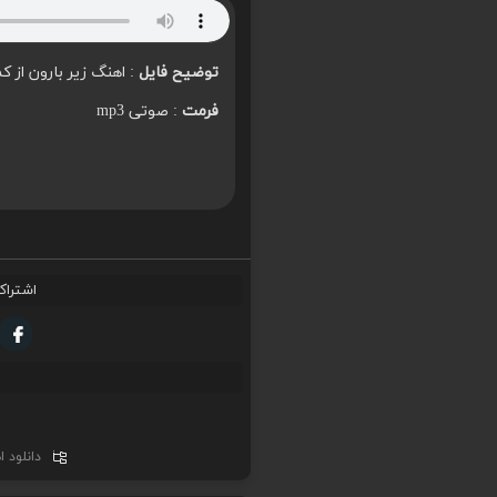
توضیح فایل
: اهنگ زیر بارون از ک
فرمت
: صوتی mp3
اشتراک
دانلود 