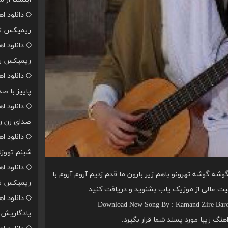
دانلود ا
ریمیکس تن
دانلود ا
ریمیکس رپ
دانلود ا
پاییز با ص
دانلود ا
صدای زن ر
دانلود ا
شبنم تووزل
دانلود ا
شه گوشه تهرونو باهم زیر بارون ما قدم زدیم آروم آروم با
ریمیکس تن
یفیت عالی از موزیک یاب بشنوید و دریافت کنید.
دانلود ا
Download New Song By : Kamand Zire Baro
یادگاریش ا
اهنگ زیبا مورد پسند شما قرار بگیرد.