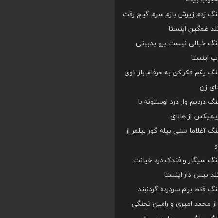
هنگ زدم زیرش بازم سرم گیج رفت
د غمگین اینستا
هنگ خیالی نیست برو بدبینی
 اینستا
هنگ یکم فکر کن به حرفام باز توی
دای زن
هنگ دردیم وار درد اوستونه با
یمیکس از هالای
هنگ آغلاما سنی بیله گور بیلمر از
و
هنگ سیگار و فندک درد خیانت
د بیس دار اینستا
هنگ فقط برام سردرده گردنبند
ز محمد امیری و رامین تجنگی