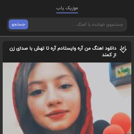
موزیک یاب
جستجو
دانلود اهنگ من آره وایستادم آره تا تهش با صدای زن
از کمند