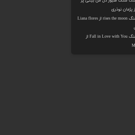
هنگ سنگ صبور دل من بیتی پر
ز پژمان نوذری
دانلود اهنگ rises the moon از Liana flores
دانلود اهنگ Fall in Love with You از
M