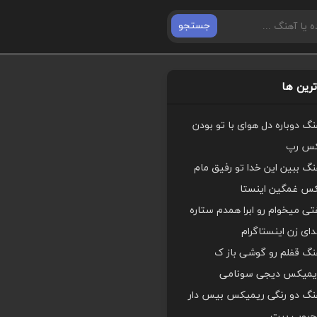
جستجو
رین ها
هنگ دوباره دل هوای با تو بودن
کس رپ
هنگ ببین این خدا تو رفیق مام
کس غمگین اینستا
ی میخوام رو ابرا همدم ستاره
ای زن اینستاگرام
هنگ قفلم رو گوشی باز ک
یمیکس دیجی سونامی
اهنگ دو رنگی ریمیکس بیس دار
محبوب بیت