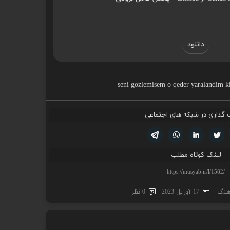
دانلود
seni gozlemisem o qeder yaralandim 
 گذاری در شبکه های اجتماعی
تویتر
فیسوک
لینکدین
واتساپ
تلگرام
لینک کوتاه مطلب
اهنگ
17 آوریل 2023
0 نظر