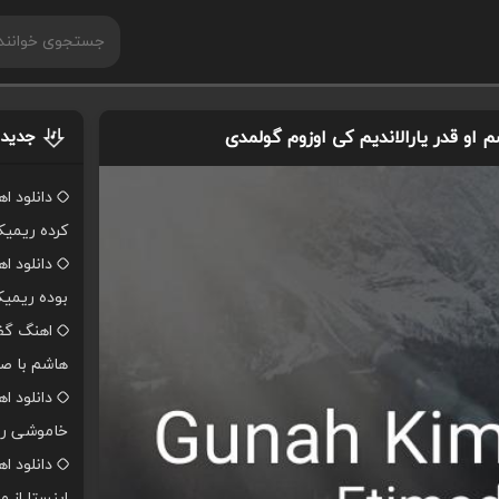
او قدر یارالاندیم کی اوزوم گولمدی
جدیدت
دانلود ا
کرده ریمی
دانلود ا
بوده ریمی
اهنگ گفت
هاشم با صد
دانلود ا
خاموشی ر
دانلود 
اینستا از 