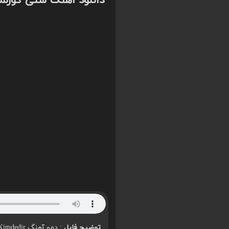
دانلود اهنگ سنی گوزلمی
توضیح فایل
: دمو آهنگ Gunah Kimdedir از Etimad – پخش کامل بزودی