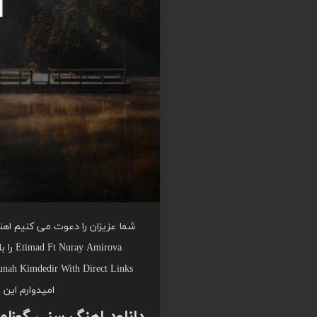
شما عزیزان را دعوت می کنیم اهنگ
Etimad Ft Nuray Amirova را با کیفیت عالی از موزیک یاب بشنوید و دریافت کنید.
nah Kimdedir With Direct Links
امیدوارم این 