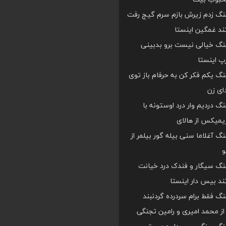
هنگ زدم زیرش بازم سرم گیج رفت
د غمگین اینستا
هنگ خیالی نیست برو بدبینی
 اینستا
هنگ یکم فکر کن به حرفام باز توی
دای زن
هنگ دردیم وار درد اوستونه با
یمیکس از هالای
هنگ آغلاما سنی بیله گور بیلمر از
و
هنگ سیگار و فندک درد خیانت
د بیس دار اینستا
هنگ فقط برام سردرده گردنبند
ز محمد امیری و رامین تجنگی