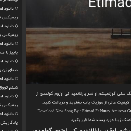
دانلود ا
ریمیکس تن
دانلود ا
ریمیکس رپ
دانلود ا
پاییز با ص
دانلود ا
صدای زن ر
دانلود ا
شبنم تووزل
 سنی گوزلمیشم او قدر یارالاندیم کی اوزوم گولمدی از
دانلود ا
ریمیکس تن
Download New Song By : Etimad Ft Nuray Amirova Gu
دانلود ا
اهنگ زیبا مورد پسند شما قرار بگیرد.
یادگاریش ا