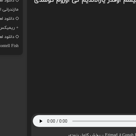
شم اوقدر یارالاندیم کی اوزوم گولمدی
دانلود ا
مازندرانی ا
+ ریمیکس
ontell Fish