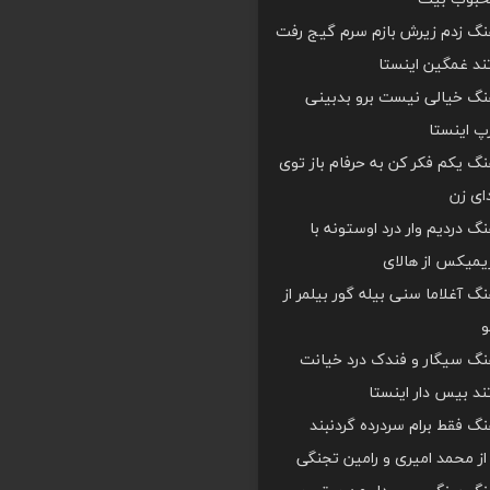
هنگ زدم زیرش بازم سرم گیج رفت
د غمگین اینستا
هنگ خیالی نیست برو بدبینی
 اینستا
هنگ یکم فکر کن به حرفام باز توی
دای زن
هنگ دردیم وار درد اوستونه با
یمیکس از هالای
هنگ آغلاما سنی بیله گور بیلمر از
و
هنگ سیگار و فندک درد خیانت
د بیس دار اینستا
هنگ فقط برام سردرده گردنبند
ز محمد امیری و رامین تجنگی