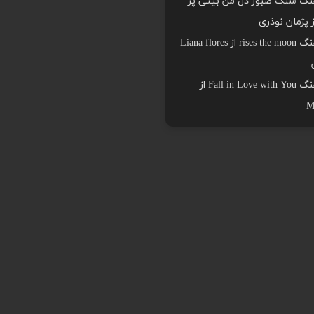
هنگ سنگ صبور دل من بیتی پر
ز پژمان نوذری
دانلود اهنگ rises the moon از Liana flores
دانلود اهنگ Fall in Love with You از
M