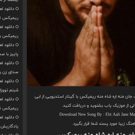
دانلود ا
ریمیکس تن
دانلود ا
ریمیکس رپ
دانلود ا
پاییز با ص
دانلود ا
صدای زن ر
دانلود ا
شبنم تووزل
جان منه اره شاه منه ریمیکس با گیتار استدیویی از ابی
دانلود ا
الی از موزیک یاب بشنوید و دریافت کنید.
ریمیکس تن
Download New Song By : Ebi Aali Jane Man
دانلود ا
اهنگ زیبا مورد پسند شما قرار بگیرد.
یادگاریش ا