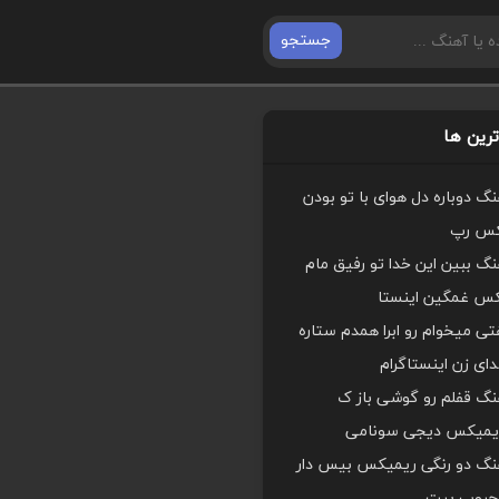
جستجو
رین ها
هنگ دوباره دل هوای با تو بودن
کس رپ
هنگ ببین این خدا تو رفیق مام
کس غمگین اینستا
ی میخوام رو ابرا همدم ستاره
ای زن اینستاگرام
هنگ قفلم رو گوشی باز ک
یمیکس دیجی سونامی
اهنگ دو رنگی ریمیکس بیس دار
محبوب بیت