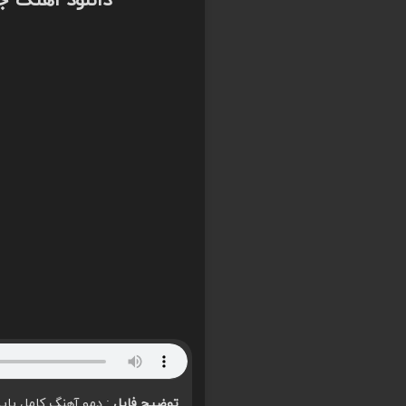
دانلود اهنگ ج
توضیح فایل
: دمو آهنگ کامل پای