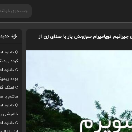
جیرانیم دویامیرام سوزوندن یار با صدای زن از
جدیدت
دانلود ا
کرده ریمی
دانلود ا
بوده ریمی
اهنگ گفت
هاشم با صد
دانلود ا
خاموشی ر
دانلود 
اینستا از 