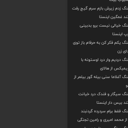
هنگ زدم زیرش بازم سرم گیج رفت
د غمگین اینستا
هنگ خیالی نیست برو بدبینی
 اینستا
هنگ یکم فکر کن به حرفام باز توی
دای زن
هنگ دردیم وار درد اوستونه با
یمیکس از هالای
هنگ آغلاما سنی بیله گور بیلمر از
و
هنگ سیگار و فندک درد خیانت
د بیس دار اینستا
هنگ فقط برام سردرده گردنبند
ز محمد امیری و رامین تجنگی