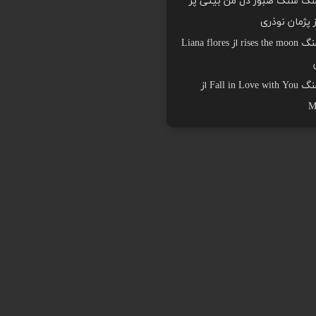
هنگ سنگ صبور دل من بیتی پر
ز پژمان نوذری
دانلود اهنگ rises the moon از Liana flores
دانلود اهنگ Fall in Love with You از
M