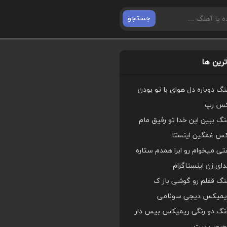
جستجو
رین ها
هنگ دوباره دل هوای با تو بودن
کس رپ
هنگ ببین این خدا تو رفیق مام
کس غمگین اینستا
ی میخوام رو ابرا همدم ستاره
ای زن اینستاگرام
هنگ قفلم رو گوشی باز ک
یمیکس دیجی سونامی
اهنگ دو رنگی ریمیکس بیس دار
محبوب بیت