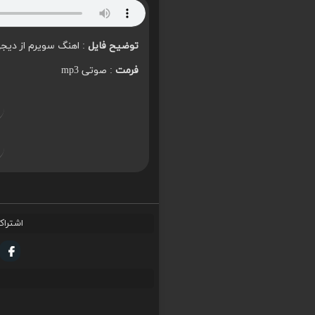
توضیح فایل
: اهنگ سویرم از دیجی
فرمت
: صوتی mp3
اشتراک