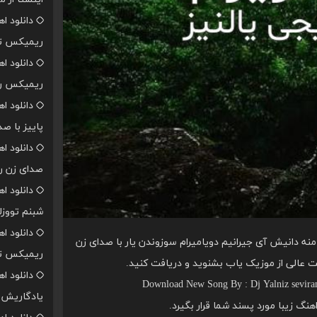
دانلود ا
ریمیکس تن
دانلود ا
ریمیکس رپ
دانلود ا
پاییز با ص
دانلود ا
صدای زن ر
دانلود ا
شبنم تووزل
دانلود ا
نه دانیش آی جیرانیم دویامیرام سوزوندن یار با صدای زن
ریمیکس تن
فیت عالی از موزیک یاب بشنوید و دریافت کنید.
دانلود ا
Download New Song By : Dj Yalniz sevira
یادگاریش ا
اهنگ زیبا مورد پسند شما قرار بگیرد.