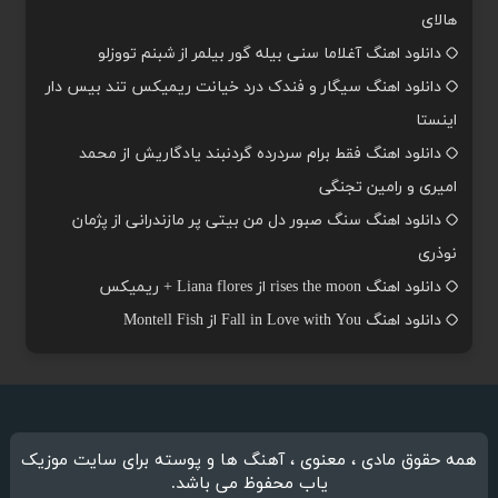
هالای
دانلود اهنگ آغلاما سنی بیله گور بیلمر از شبنم تووزلو
دانلود اهنگ سیگار و فندک درد خیانت ریمیکس تند بیس دار
اینستا
دانلود اهنگ فقط برام سردرده گردنبند یادگاریش از محمد
امیری و رامین تجنگی
دانلود اهنگ سنگ صبور دل من بیتی پر مازندرانی از پژمان
نوذری
دانلود اهنگ rises the moon از Liana flores + ریمیکس
دانلود اهنگ Fall in Love with You از Montell Fish
همه حقوق مادی ، معنوی ، آهنگ ها و پوسته برای سایت موزیک
یاب محفوظ می باشد.