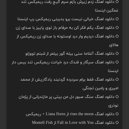
دانلود اهنگ زدم زیرش بازم سرم گیج رفت ریمیکس تند
غمگین اینستا
دانلود اهنگ خیالی نیست برو بدبینی ریمیکس رپ اینستا
دانلود اهنگ یکم فکر کن به حرفام باز توی پاییز با صدای زن
دانلود اهنگ دردیم وار درد اوستونه با صدای زن ریمیکس از
هالای
دانلود اهنگ آغلاما سنی بیله گور بیلمر از شبنم تووزلو
دانلود اهنگ سیگار و فندک درد خیانت ریمیکس تند بیس دار
اینستا
دانلود اهنگ فقط برام سردرده گردنبند یادگاریش از محمد
امیری و رامین تجنگی
دانلود اهنگ سنگ صبور دل من بیتی پر مازندرانی از پژمان
نوذری
دانلود اهنگ rises the moon از Liana flores + ریمیکس
دانلود اهنگ Fall in Love with You از Montell Fish