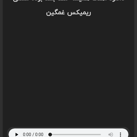
ریمیکس غمگین