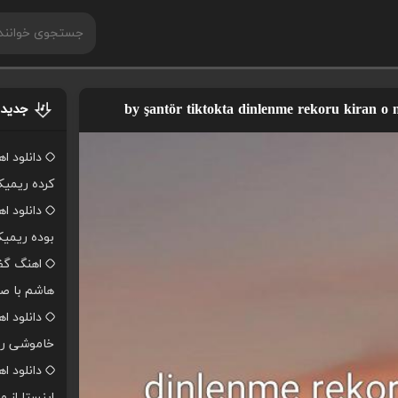
جدیدت
دانلود ا
کرده ریمی
دانلود ا
بوده ریمی
اهنگ گفت
هاشم با صد
دانلود ا
خاموشی ر
دانلود 
اینستا از 