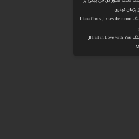
هنگ سنگ صبور دل من بیتی پر
ز پژمان نوذری
دانلود اهنگ rises the moon از Liana flores
دانلود اهنگ Fall in Love with You از
M