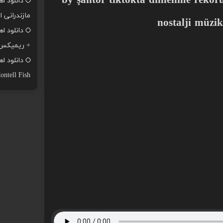
 by şantör tiktokta dinlenme rekoru kiran o
دانلود ا
مازندرانی ا
nostalji müzik
+ ریمیکس
ontell Fish