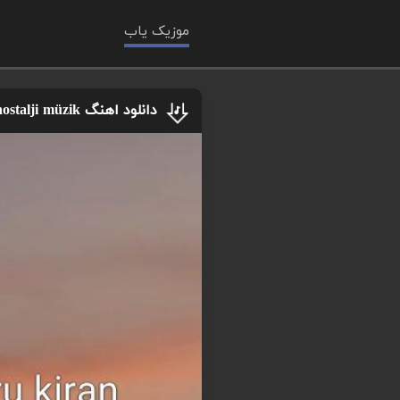
موزیک یاب
دانلود اهنگ by şantör tiktokta dinlenme rekoru kiran o nostalji müzik