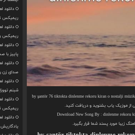
دانلود ا
ریمیکس تن
دانلود ا
ریمیکس رپ
دانلود ا
پاییز با ص
دانلود ا
صدای زن ر
دانلود ا
شبنم تووزل
شما عزیزان را دعوت می کنیم اهنگ by şantör 76 tiktokta dinlenme rekoru kiran o nostalji müzik
دانلود ا
لی از موزیک یاب بشنوید و دریافت کنید.
ریمیکس تن
Download New Song By : dinlenme rekoru ki
دانلود ا
اهنگ زیبا مورد پسند شما قرار بگیرد.
یادگاریش ا