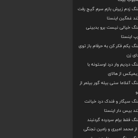
هنگ زدم زیرش بازم سرم گیج رفت
د غمگین اینستا
هنگ خیالی نیست برو بدبینی
 اینستا
هنگ یکم فکر کن به حرفام باز توی
دای زن
هنگ دردیم وار درد اوستونه با
یمیکس از هالای
هنگ آغلاما سنی بیله گور بیلمر از
و
هنگ سیگار و فندک درد خیانت
د بیس دار اینستا
هنگ فقط برام سردرده گردنبند
ز محمد امیری و رامین تجنگی