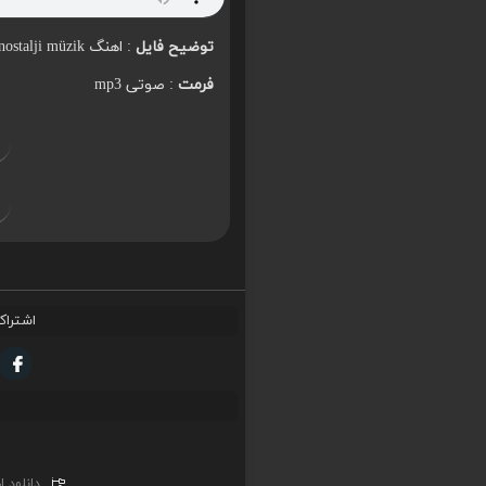
توضیح فایل
: اهنگ şantör tiktokta dinlenme rekoru kiran o nostalji müzik
فرمت
: صوتی mp3
اشتراک
دانلود 