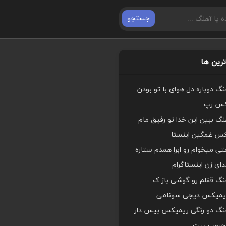
جستجو
رین ها
هنگ دوباره دل هوای با تو بودن
کس رپ
هنگ ببین این خدا تو رفیق مام
کس غمگین اینستا
ی میخوام رو ابرا همدم ستاره
ای زن اینستاگرام
هنگ قفلم رو گوشی باز ک
یمیکس دیجی سونامی
اهنگ دو رنگی ریمیکس بیس دار
محبوب بیت