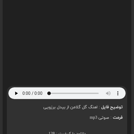
توضیح فایل
: اهنگ گل گلامن از بیدل برزویی
فرمت
: صوتی mp3
دانلود با کیفیت : 128