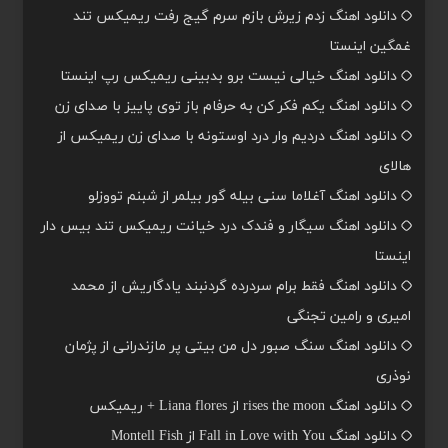
دانلود اهنگ زدم زیرش بازم سرم گیج رفت ریمیکس تند
غمگین اینستا
دانلود اهنگ خیالی نیست برو بدبینی ریمیکس رپ اینستا
دانلود اهنگ یکم فکر کن به حرفام باز توی پاییز با صدای زن
دانلود اهنگ دردیم وار درد اوستونه با صدای زن ریمیکس از
هالای
دانلود اهنگ آغلاما سنی بیله گور بیلمر از شبنم تووزلو
دانلود اهنگ سیگار و فندک درد خیانت ریمیکس تند بیس دار
اینستا
دانلود اهنگ فقط برام سردرده گردنبند یادگاریش از محمد
امیری و رامین تجنگی
دانلود اهنگ سنگ صبور دل من بیتی پر مازندرانی از پژمان
نوذری
دانلود اهنگ rises the moon از Liana flores + ریمیکس
دانلود اهنگ Fall in Love with You از Montell Fish