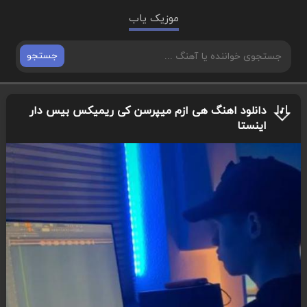
موزیک یاب
جستجو
دانلود اهنگ هی ازم میپرسن کی ریمیکس بیس دار
اینستا