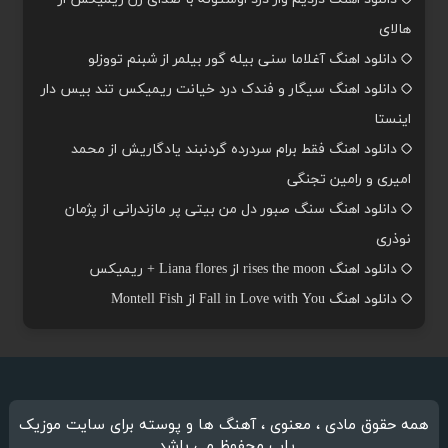
هالای
دانلود اهنگ آغلاما سنی بیله گور بیلمر از شبنم تووزلو
دانلود اهنگ سیگار و فندک درد خیانت ریمیکس تند بیس دار
اینستا
دانلود اهنگ فقط برام سردرده گردنبند یادگاریش از محمد
امیری و رامین تجنگی
دانلود اهنگ سنگ صبور دل من بیتی پر مازندرانی از پژمان
نوذری
دانلود اهنگ rises the moon از Liana flores + ریمیکس
دانلود اهنگ Fall in Love with You از Montell Fish
همه حقوق مادی ، معنوی ، آهنگ ها و پوسته برای سایت موزیک
یاب محفوظ می باشد.