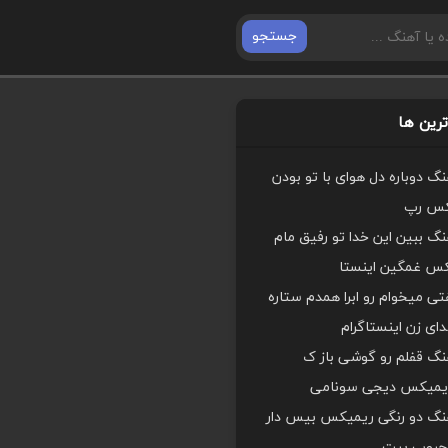
جستجو
رین ها
هنگ دوباره دل هوای با تو بودن
کس رپ
هنگ ببین این خدا تو رفیق مام
کس غمگین اینستا
ی میخوام رو ابرا همدم ستاره
ای زن اینستاگرام
هنگ قفلم رو گوشی باز ک
یمیکس دیجی سونامی
اهنگ دو رنگی ریمیکس بیس دار
محبوب بیت