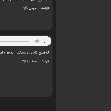
فرمت
: صوتی mp3
توضیح فایل
: ریمیکس بدخواه اص
فرمت
: صوتی mp3