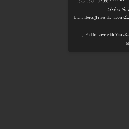
هنگ سنگ صبور دل من بیتی پر
ز پژمان نوذری
دانلود اهنگ rises the moon از Liana flores
دانلود اهنگ Fall in Love with You از
M