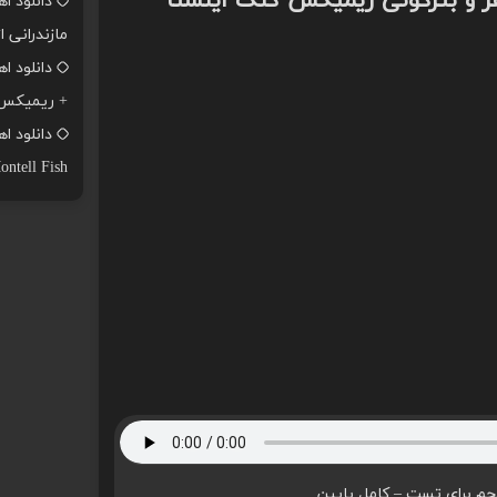
فر و بترکونی ریمیکس گنگ اینستا
دانلود ا
مازندرانی ا
+ ریمیکس
ontell Fish
م برای تست – کامل پایین