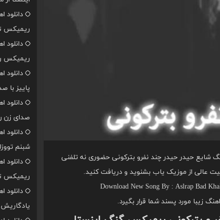
دانلود ا
ریمیکس تن
دانلود ا
ریمیکس رپ
دانلود ا
پاییز با ص
دانلود ا
صدای زن ر
دانلود ا
شبنم تووزل
نگ شایع حیدر حیدر چند نفرو بترکونی حضوری نه تلفنی
دانلود ا
یت عالی از موزیک یاب بشنوید و دریافت کنید.
ریمیکس تن
Download New Song By : Aslrap Bad Khah
دانلود ا
اهنگ زیبا مورد پسند شما قرار بگیرد.
یادگاریش ا