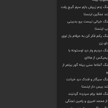
هنگ زدم زیرش بازم سرم گیج رفت
د غمگین اینستا
هنگ خیالی نیست برو بدبینی
 اینستا
هنگ یکم فکر کن به حرفام باز توی
دای زن
هنگ دردیم وار درد اوستونه با
یمیکس از هالای
هنگ آغلاما سنی بیله گور بیلمر از
و
هنگ سیگار و فندک درد خیانت
د بیس دار اینستا
هنگ فقط برام سردرده گردنبند
ز محمد امیری و رامین تجنگی