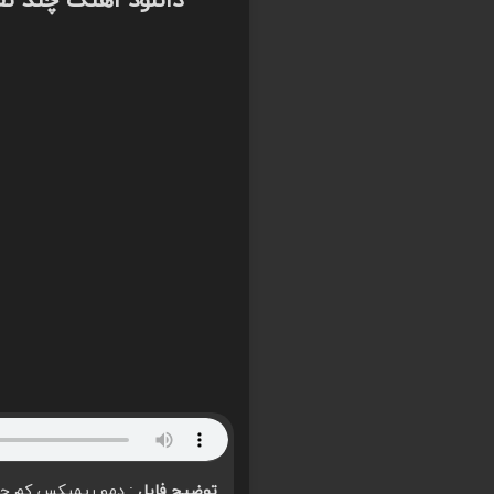
دانلود اهنگ چند ن
توضیح فایل
: دمو ریمیکس کم حج