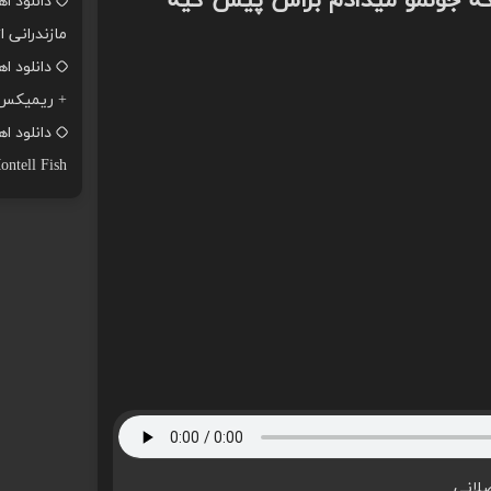
 که جونمو میدادم براش پیش کیه
دانلود ا
مازندرانی ا
+ ریمیکس
ontell Fish