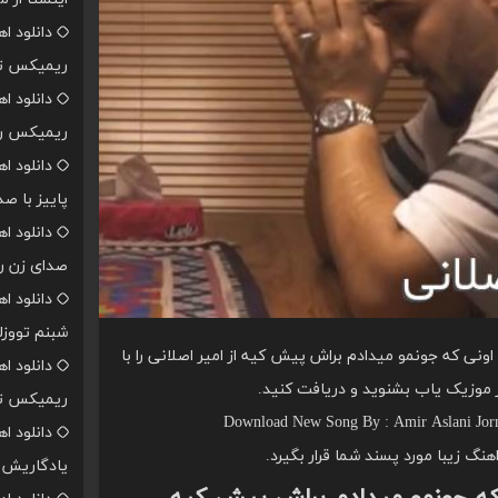
دانلود ا
ریمیکس تن
دانلود ا
ریمیکس رپ
دانلود ا
پاییز با ص
دانلود ا
صدای زن ر
دانلود ا
شبنم تووزل
ونی که جونمو میدادم براش پیش کیه از امیر اصلانی را با
دانلود ا
 موزیک یاب بشنوید و دریافت کنید.
ریمیکس تن
Download New Song By : Amir Aslani Jorm
دانلود ا
اهنگ زیبا مورد پسند شما قرار بگیرد.
یادگاریش ا