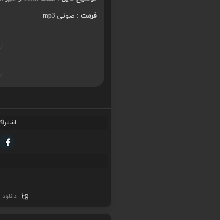
فرمت
: صوتی mp3
اشتراک
دانلود