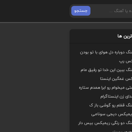
جستجو
رین ها
هنگ دوباره دل هوای با تو بودن
کس رپ
هنگ ببین این خدا تو رفیق مام
کس غمگین اینستا
ی میخوام رو ابرا همدم ستاره
ای زن اینستاگرام
هنگ قفلم رو گوشی باز ک
یمیکس دیجی سونامی
اهنگ دو رنگی ریمیکس بیس دار
محبوب بیت