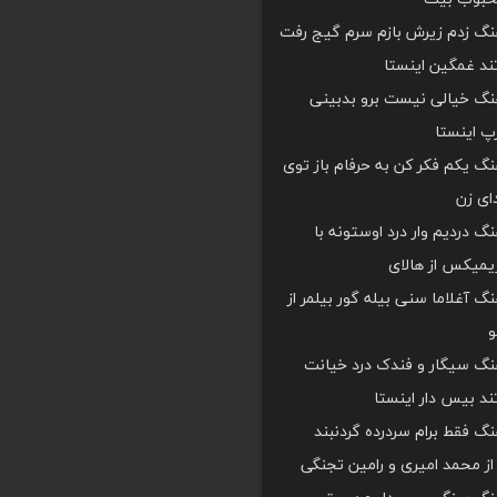
هنگ زدم زیرش بازم سرم گیج رفت
د غمگین اینستا
هنگ خیالی نیست برو بدبینی
 اینستا
هنگ یکم فکر کن به حرفام باز توی
دای زن
هنگ دردیم وار درد اوستونه با
یمیکس از هالای
هنگ آغلاما سنی بیله گور بیلمر از
و
هنگ سیگار و فندک درد خیانت
د بیس دار اینستا
هنگ فقط برام سردرده گردنبند
ز محمد امیری و رامین تجنگی