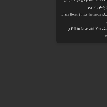
هنگ سنگ صبور دل من بیتی پر
ز پژمان نوذری
دانلود اهنگ rises the moon از Liana flores
دانلود اهنگ Fall in Love with You از
M