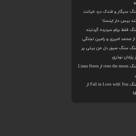
و
هنگ سیگار و فندک درد خیانت
د بیس دار اینستا
هنگ فقط برام سردرده گردنبند
ز محمد امیری و رامین تجنگی
هنگ سنگ صبور دل من بیتی پر
ز پژمان نوذری
دانلود اهنگ rises the moon از Liana flores
دانلود اهنگ Fall in Love with You از
M