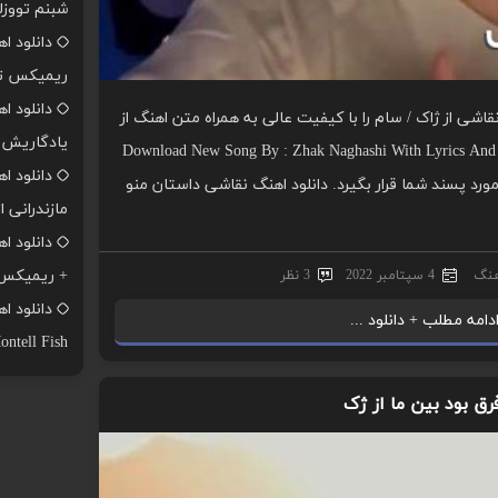
شبنم تووزل
دانلود ا
ریمیکس تن
دانلود ا
اشی از ژاک / سام را با کیفیت عالی به همراه متن اهنگ از
یادگاریش ا
موزیک یاب بشنوید و دریافت کنید. Download New Song By : Zhak Naghashi With Lyrics And
دانلود ا
هنگ زیبا مورد پسند شما قرار بگیرد. دانلود اهنگ نقاشی داستان منو
مازندرانی ا
+ ریمیکس
هنگ
4 سپتامبر 2022
3 نظر
دامه مطلب + دانلود ...
ontell Fish
رق بود بین ما از ژک