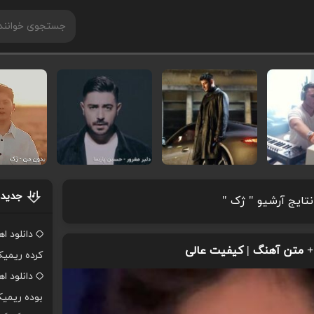
جدیدت
نتایج آرشیو " ژک "
دانلود ا
 + متن آهنگ | کیفیت عالی
کرده ریمی
دانلود ا
بوده ریمی