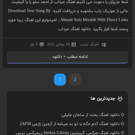
شما عزیزان را دعوت می کنیم اهنگ مرداب از احمد سلو را با کیفیت
عالی از موزیک یاب بشنوید و دریافت کنید. Download New Song By
: Ahmad Solo Mordab With Direct Links امیدوارم این اهنگ زیبا مورد
پسند شما قرار بگیرد. دانلود اهنگ مرداب
آهنگ جدید
19 جولای 2022
0 نظر
ادامه مطلب + دانلود ...
1
2
جدیدترین ها
دانلود اهنگ بخند از سامان جلیلی
دانلود اهنگ آدم مگه با تو بد میشه از آرمین زارعی 2AFM
دانلود اهنگ هرکس گیبسین Herkes Gibisin ریمیکس بیس